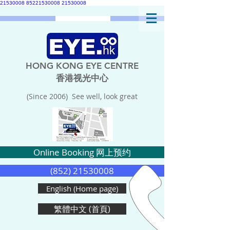
21530008
85221530008
21530008
HONG KONG EYE CENTRE
香港视光中心
(Since 2006) See well, look great
Online Booking 网上预约
(852) 21530008
English (Home page)
繁體中文 (首頁)