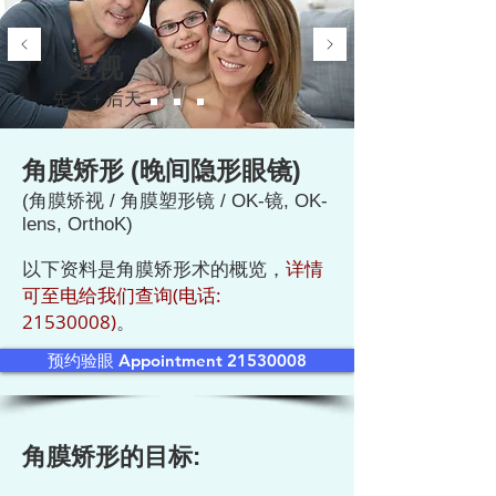
近视
先天 + 后天
角膜矫形 (晚间隐形眼镜)
(角膜矫视 / 角膜塑形镜 / OK-镜, OK-
lens, OrthoK)
以下资料是角膜矫形术的概览，
详情
可至电给我们查询(电话:
21530008)
。
预约验眼 Appointment 21530008
角膜矫形的目标: