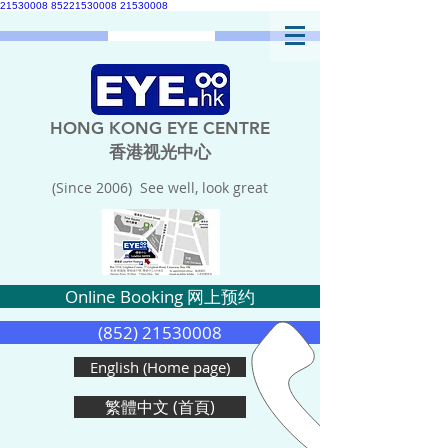
21530008
85221530008
21530008
HONG KONG EYE CENTRE
香港视光中心
(Since 2006) See well, look great
Online Booking 网上预约
(852) 21530008
English (Home page)
繁體中文 (首頁)