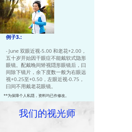
例子3.:
- June 双眼近视-5.00 和老花+2.00，
五十岁开始因干眼症不能戴软式隐形
眼镜。配戴晚间矫视隠形眼镜后，曰
间除下镜片，余下度数一般为右眼远
视+0.25至+0.50，左眼近视-0.75，
曰间不用戴老花眼镜。
**为保障个人私隠，资料均已作修改。
我们的视光师