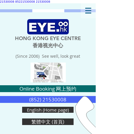
21530008
85221530008
21530008
HONG KONG EYE CENTRE
香港视光中心
(Since 2006) See well, look great
Online Booking 网上预约
(852) 21530008
English (Home page)
繁體中文 (首頁)