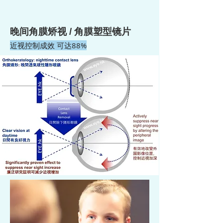
晚间角膜矫视 / 角膜塑型镜片
近视控制成效 可达88%