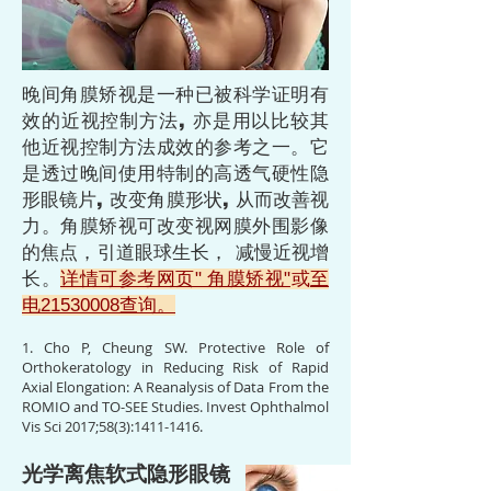
晚间角膜矫视是一种已被科学证明有
效的近视控制方法, 亦是用以比较其
他近视控制方法成效的参考之一。它
是透过晚间使用特制的高透气硬性隐
形眼镜片, 改变角膜形状, 从而改善视
力。角膜矫视可改变视网膜外围影像
的焦点，引道眼球生长， 减慢近视增
长
。
详情可参考网页" 角膜矫视"
或
至
电21530008查询。
1. Cho P, Cheung SW. Protective Role of
Orthokeratology in Reducing Risk of Rapid
Axial Elongation: A Reanalysis of Data From the
ROMIO and TO-SEE Studies. Invest Ophthalmol
Vis Sci 2017;58(3):
1411-1416
.
光学离焦软式隐形眼镜