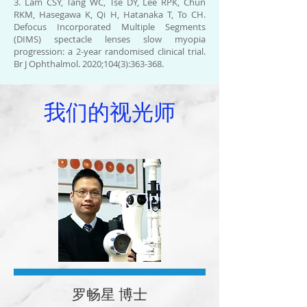
3. Lam CSY, Tang WC, Tse DY, Lee RPK, Chun
RKM, Hasegawa K, Qi H, Hatanaka T, To CH.
Defocus Incorporated Multiple Segments
(DIMS) spectacle lenses slow myopia
progression: a 2-year randomised clinical trial.
Br J Ophthalmol. 2020;104(3):363-368.
我们的视光师
罗畅星 博士