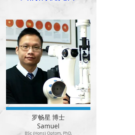
罗畅星 博士
Samuel
BSc (Hons) Optom, PhD,