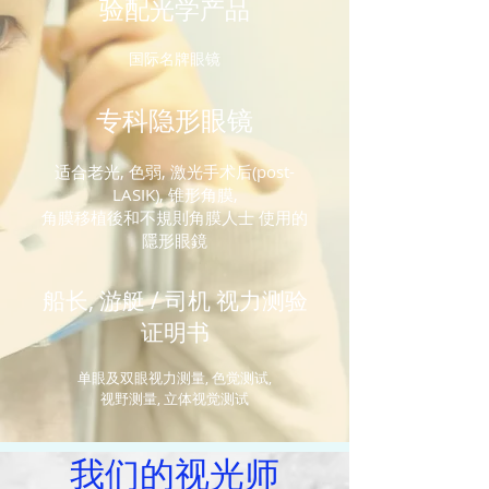
验配光学产品
国际名牌眼镜
专科隐形眼镜
适合老光, 色弱, 激光手术后(post-
LASIK), 锥形角膜,
角膜移植後和不規則角膜人士 使用的
隱形眼鏡
船长, 游艇 / 司机 视力测验
证明书
单眼及双眼视力测量, 色觉测试,
视野测量, 立体视觉测试
我们的视光师