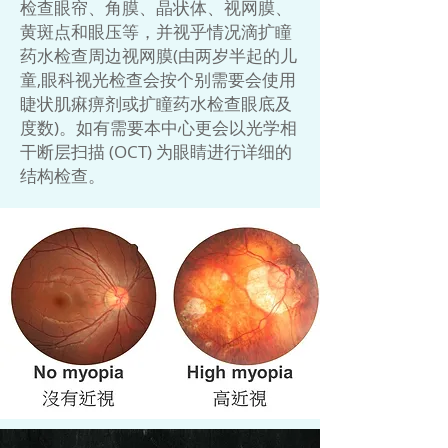
检查眼帘、角膜、晶状体、视网膜、
黄斑点和眼压等，并视乎情况滴扩瞳
药水检查周边视网膜(由两岁半起的儿
童,眼科视光检查会按个别需要会使用
睫状肌痳痹剂或扩瞳药水检查眼底及
度数)。如有需要本中心更会以光学相
干断层扫描 (OCT) 为眼睛进行详细的
结构检查。