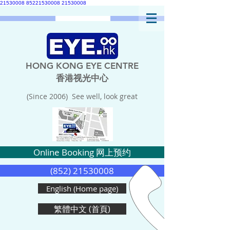
21530008
85221530008
21530008
HONG KONG EYE CENTRE
香港视光中心
(Since 2006) See well, look great
Online Booking 网上预约
(852) 21530008
English (Home page)
繁體中文 (首頁)