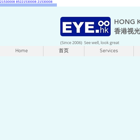
21530008
85221530008
21530008
HONG K
香港视
(Since 2006) See well, look great
Home
首页
Services